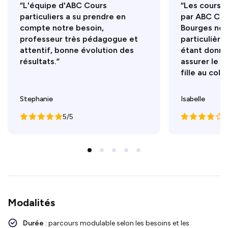
“L'équipe d'ABC Cours
“Les cours 
particuliers a su prendre en
par ABC Cour
compte notre besoin,
Bourges nou
professeur très pédagogue et
particulière
attentif, bonne évolution des
étant donné 
résultats.”
assurer le s
fille au coll
Stephanie
Isabelle
5/5
4
Modalités
Durée
: parcours modulable selon les besoins et les