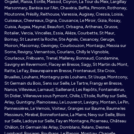
Orgelet, Plaisia, Ecrille, Maisod, Coyron, La Tour du Meix, Largillay
Marsonnary, Barésia sur l’Ain, Chavéria, Beffia, Pimorin, Rothonay,
Moutonne, Présilly, Reithouse, Varessia, Augisey, Cressia, Loisia,
Cuiseaux, Chevreaux, Digna, Cousance, Le Miroir, Gizia, Rosay,
Cuisia, Augea, Maynal, Beaufort, Orbagna, Arthenas, Grusse,
Rotalier, Vercia, Vincelles, Essia, Alièze, Courbette, St Maur,
Bornay, St Laurent la Roche, Ste Agnès, Cesancey, Geruge,
Moiron, Macornay, Gevingey, Courbouzon, Montaigu, Messia sur
Sorne, Revigny, Vernantois, Courlans, Chilly le Vignoble,
Courlaoux, Frébuans, Trenal, Mallerey, Bonnaud, Condamine,
Savigny en Revermont, Flacey en Bresse, Sagy, St Martin du Mont,
Ratte, Le Fay, Beaurepaire en Bresse, Frontenaud, Ste Croix,
Bruailles, Louhans, Montagny près Louhans, St Usuge, Montcony,
St Germain du Bois, Sens sur Seille, Le Tartre, Frangy en Bresse,
Nance, Villevieux, Larnaud, Saillenard, Les Repôts, Fontainebrux,
St Didier, Villeneuve sous Pymont, Chille, L’Etoile, Ruffey sur Seille,
Arlay, Quintigny, Plainoiseau, Le Louverot, Lavigny, Montain, Le Pin,
Pannessières, Le Vernois, Voiteur, Granges sur Baume, Baume les
Messieurs, Mirebel, Bonnefontaine, La Marre, Nevy sur Seille, Blois
sur Seille, Ladoye sur Seille, Fay en Montagne, Picarreau, Château
Châlon, St Germain lès Arlay, Domblans, Relans, Desnes,
Lombard, Bosjean, Boulhans, Le Planois, Montjay, Chapelle