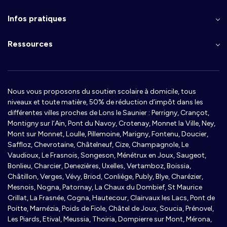
Infos pratiques
Ressources
Nous vous proposons du soutien scolaire à domicile, tous
niveaux et toute matière, 50% de réduction d’impôt dans les
différentes villes proches de Lons le Saunier : Perrigny, Crançot,
Montigny sur l’Ain, Pont du Navoy, Crotenay, Monnet la Ville, Ney,
Mont sur Monnet, Loulle, Pillemoine, Marigny, Fontenu, Doucier,
Saffloz, Chevrotaine, Châtelneuf, Cize, Champagnole, Le
Vaudioux, Le Frasnois, Songeson, Ménétrux en Joux, Saugeot,
Bonlieu, Charcier, Denezières, Uxelles, Vertamboz, Boissia,
Châtillon, Verges, Vévy, Briod, Conliège, Publy, Blye, Charézier,
Mesnois, Nogna, Patornay, La Chaux du Dombief, St Maurice
Crillat, La Frasnée, Cogna, Hautecour, Clairvaux les Lacs, Pont de
Poitte, Marnézia, Poids de Fiole, Châtel de Joux, Soucia, Prénovel,
Les Piards, Etival, Meussia, Thoiria, Dompierre sur Mont, Mérona,